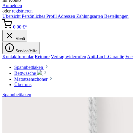
Ihr Konto
Anmelden
oder
registrieren
Übersicht
Persönliches Profil
Adressen
Zahlungsarten
Bestellungen
0,00 €*
Menü
Service/Hilfe
Kontaktformular
Retoure
Vertrag widerrufen
Anti-Loch-Garantie
Ver
Spannbettlaken
Bettwäsche
Matratzenschoner
Über uns
Spannbettlaken