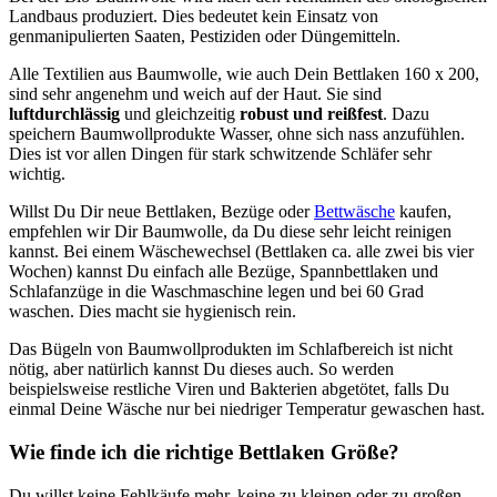
Landbaus produziert. Dies bedeutet kein Einsatz von
genmanipulierten Saaten, Pestiziden oder Düngemitteln.
Alle Textilien aus Baumwolle, wie auch Dein Bettlaken 160 x 200,
sind sehr angenehm und weich auf der Haut. Sie sind
luftdurchlässig
und gleichzeitig
robust und reißfest
. Dazu
speichern Baumwollprodukte Wasser, ohne sich nass anzufühlen.
Dies ist vor allen Dingen für stark schwitzende Schläfer sehr
wichtig.
Willst Du Dir neue Bettlaken, Bezüge oder
Bettwäsche
kaufen,
empfehlen wir Dir Baumwolle, da Du diese sehr leicht reinigen
kannst. Bei einem Wäschewechsel (Bettlaken ca. alle zwei bis vier
Wochen) kannst Du einfach alle Bezüge, Spannbettlaken und
Schlafanzüge in die Waschmaschine legen und bei 60 Grad
waschen. Dies macht sie hygienisch rein.
Das Bügeln von Baumwollprodukten im Schlafbereich ist nicht
nötig, aber natürlich kannst Du dieses auch. So werden
beispielsweise restliche Viren und Bakterien abgetötet, falls Du
einmal Deine Wäsche nur bei niedriger Temperatur gewaschen hast.
Wie finde ich die richtige Bettlaken Größe?
Du willst keine Fehlkäufe mehr, keine zu kleinen oder zu großen