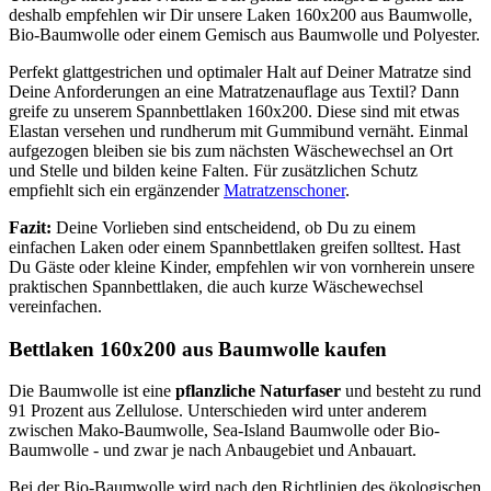
deshalb empfehlen wir Dir unsere Laken 160x200 aus Baumwolle,
Bio-Baumwolle oder einem Gemisch aus Baumwolle und Polyester.
Perfekt glattgestrichen und optimaler Halt auf Deiner Matratze sind
Deine Anforderungen an eine Matratzenauflage aus Textil? Dann
greife zu unserem Spannbettlaken 160x200. Diese sind mit etwas
Elastan versehen und rundherum mit Gummibund vernäht. Einmal
aufgezogen bleiben sie bis zum nächsten Wäschewechsel an Ort
und Stelle und bilden keine Falten. Für zusätzlichen Schutz
empfiehlt sich ein ergänzender
Matratzenschoner
.
Fazit:
Deine Vorlieben sind entscheidend, ob Du zu einem
einfachen Laken oder einem Spannbettlaken greifen solltest. Hast
Du Gäste oder kleine Kinder, empfehlen wir von vornherein unsere
praktischen Spannbettlaken, die auch kurze Wäschewechsel
vereinfachen.
Bettlaken 160x200 aus Baumwolle kaufen
Die Baumwolle ist eine
pflanzliche Naturfaser
und besteht zu rund
91 Prozent aus Zellulose. Unterschieden wird unter anderem
zwischen Mako-Baumwolle, Sea-Island Baumwolle oder Bio-
Baumwolle - und zwar je nach Anbaugebiet und Anbauart.
Bei der Bio-Baumwolle wird nach den Richtlinien des ökologischen