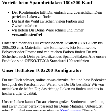
Vorteile beim Spannbettlaken 160x200 Kauf
Der Konfigurator hilft Dir, einfach und übersichtlich Dein
perfektes Laken zu finden
Du hast die Wahl zwischen vielen Farben und
Zwischenfarben
wir liefern Dir Deine Ware schnell und immer
versandkostenfrei
Unter den mehr als
100 verschiedenen Größen
(60x120 cm bis
200x200 cm), Materialien wie Baumwolle, Bio-Baumwolle,
Polyester oder Frottee und zahlreichen Farben findest Du mit
Sicherheit auch Dein perfekt sitzendes Spannbettlaken. Alle unsere
Produkte sind
OEKO-TEX® Standard 100
zertifiziert.
Unser Bettlaken 160x200 Konfigurator
Du tust Dich schwer, online etwas einzukaufen und hast Bedenken
bezüglich der Passform von Waren, die Du Dir bestellst? Wir von
meinlaken.de helfen Dir, das richtige Laken zu finden und das in
hochwertiger Qualität.
Unsere Laken kannst Du aus einem großen Sortiment auswählen,
und zwar immer perfekt passend für Deine Matratze. Unterstützt
wirst Du dabei von unserem eigenen
Konfigurator
. Dieser fragt