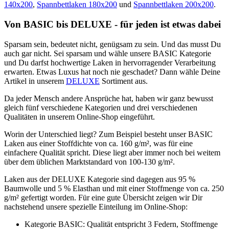
140x200
,
Spannbettlaken 180x200
und
Spannbettlaken 200x200
.
Von BASIC bis DELUXE - für jeden ist etwas dabei
Sparsam sein, bedeutet nicht, genügsam zu sein. Und das musst Du
auch gar nicht. Sei sparsam und wähle unsere BASIC Kategorie
und Du darfst hochwertige Laken in hervorragender Verarbeitung
erwarten. Etwas Luxus hat noch nie geschadet? Dann wähle Deine
Artikel in unserem
DELUXE
Sortiment aus.
Da jeder Mensch andere Ansprüche hat, haben wir ganz bewusst
gleich fünf verschiedene Kategorien und drei verschiedenen
Qualitäten in unserem Online-Shop eingeführt.
Worin der Unterschied liegt? Zum Beispiel besteht unser BASIC
Laken aus einer Stoffdichte von ca. 160 g/m², was für eine
einfachere Qualität spricht. Diese liegt aber immer noch bei weitem
über dem üblichen Marktstandard von 100-130 g/m².
Laken aus der DELUXE Kategorie sind dagegen aus 95 %
Baumwolle und 5 % Elasthan und mit einer Stoffmenge von ca. 250
g/m² gefertigt worden. Für eine gute Übersicht zeigen wir Dir
nachstehend unsere spezielle Einteilung im Online-Shop:
Kategorie BASIC: Qualität entspricht 3 Federn, Stoffmenge