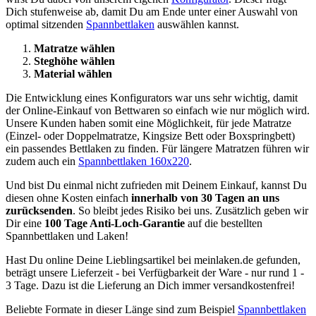
Dich stufenweise ab, damit Du am Ende unter einer Auswahl von
optimal sitzenden
Spannbettlaken
auswählen kannst.
Matratze wählen
Steghöhe wählen
Material wählen
Die Entwicklung eines Konfigurators war uns sehr wichtig, damit
der Online-Einkauf von Bettwaren so einfach wie nur möglich wird.
Unsere Kunden haben somit eine Möglichkeit, für jede Matratze
(Einzel- oder Doppelmatratze, Kingsize Bett oder Boxspringbett)
ein passendes Bettlaken zu finden. Für längere Matratzen führen wir
zudem auch ein
Spannbettlaken 160x220
.
Und bist Du einmal nicht zufrieden mit Deinem Einkauf, kannst Du
diesen ohne Kosten einfach
innerhalb von 30 Tagen an uns
zurücksenden
. So bleibt jedes Risiko bei uns. Zusätzlich geben wir
Dir eine
100 Tage Anti-Loch-Garantie
auf die bestellten
Spannbettlaken und Laken!
Hast Du online Deine Lieblingsartikel bei meinlaken.de gefunden,
beträgt unsere Lieferzeit - bei Verfügbarkeit der Ware - nur rund 1 -
3 Tage. Dazu ist die Lieferung an Dich immer versandkostenfrei!
Beliebte Formate in dieser Länge sind zum Beispiel
Spannbettlaken