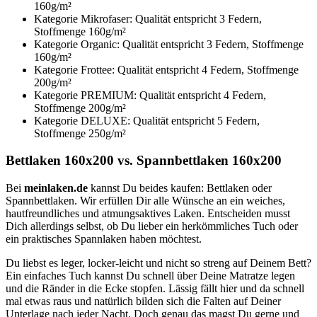
160g/m²
Kategorie Mikrofaser: Qualität entspricht 3 Federn,
Stoffmenge 160g/m²
Kategorie Organic: Qualität entspricht 3 Federn, Stoffmenge
160g/m²
Kategorie Frottee: Qualität entspricht 4 Federn, Stoffmenge
200g/m²
Kategorie PREMIUM: Qualität entspricht 4 Federn,
Stoffmenge 200g/m²
Kategorie DELUXE: Qualität entspricht 5 Federn,
Stoffmenge 250g/m²
Bettlaken 160x200 vs. Spannbettlaken 160x200
Bei
meinlaken.de
kannst Du beides kaufen: Bettlaken oder
Spannbettlaken. Wir erfüllen Dir alle Wünsche an ein weiches,
hautfreundliches und atmungsaktives Laken. Entscheiden musst
Dich allerdings selbst, ob Du lieber ein herkömmliches Tuch oder
ein praktisches Spannlaken haben möchtest.
Du liebst es leger, locker-leicht und nicht so streng auf Deinem Bett?
Ein einfaches Tuch kannst Du schnell über Deine Matratze legen
und die Ränder in die Ecke stopfen. Lässig fällt hier und da schnell
mal etwas raus und natürlich bilden sich die Falten auf Deiner
Unterlage nach jeder Nacht. Doch genau das magst Du gerne und