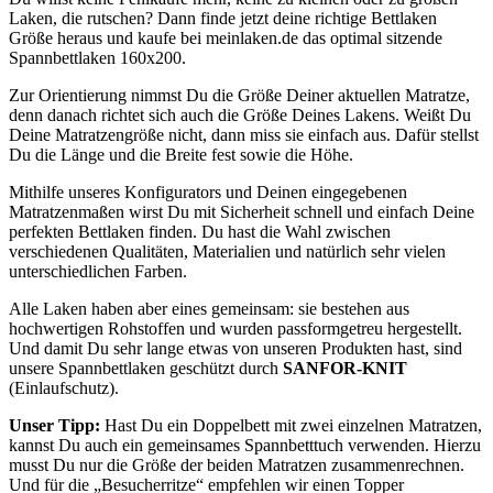
Laken, die rutschen? Dann finde jetzt deine richtige Bettlaken
Größe heraus und kaufe bei meinlaken.de das optimal sitzende
Spannbettlaken 160x200.
Zur Orientierung nimmst Du die Größe Deiner aktuellen Matratze,
denn danach richtet sich auch die Größe Deines Lakens. Weißt Du
Deine Matratzengröße nicht, dann miss sie einfach aus. Dafür stellst
Du die Länge und die Breite fest sowie die Höhe.
Mithilfe unseres Konfigurators und Deinen eingegebenen
Matratzenmaßen wirst Du mit Sicherheit schnell und einfach Deine
perfekten Bettlaken finden. Du hast die Wahl zwischen
verschiedenen Qualitäten, Materialien und natürlich sehr vielen
unterschiedlichen Farben.
Alle Laken haben aber eines gemeinsam: sie bestehen aus
hochwertigen Rohstoffen und wurden passformgetreu hergestellt.
Und damit Du sehr lange etwas von unseren Produkten hast, sind
unsere Spannbettlaken geschützt durch
SANFOR-KNIT
(Einlaufschutz).
Unser Tipp:
Hast Du ein Doppelbett mit zwei einzelnen Matratzen,
kannst Du auch ein gemeinsames Spannbetttuch verwenden. Hierzu
musst Du nur die Größe der beiden Matratzen zusammenrechnen.
Und für die „Besucherritze“ empfehlen wir einen Topper