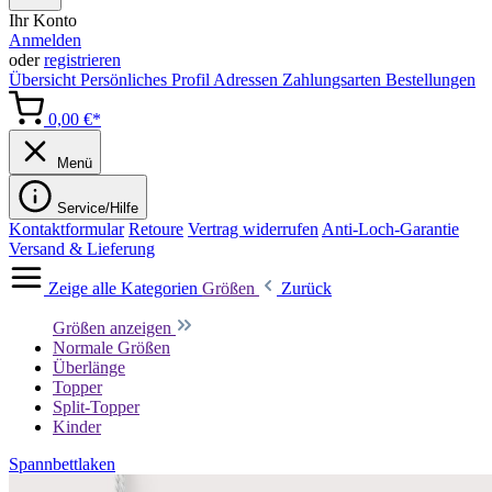
Ihr Konto
Anmelden
oder
registrieren
Übersicht
Persönliches Profil
Adressen
Zahlungsarten
Bestellungen
0,00 €*
Menü
Service/Hilfe
Kontaktformular
Retoure
Vertrag widerrufen
Anti-Loch-Garantie
Versand & Lieferung
Zeige alle Kategorien
Größen
Zurück
Größen anzeigen
Normale Größen
Überlänge
Topper
Split-Topper
Kinder
Spannbettlaken