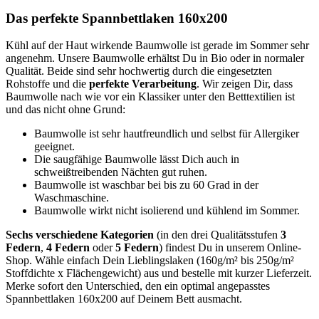
Das perfekte Spannbettlaken 160x200
Kühl auf der Haut wirkende Baumwolle ist gerade im Sommer sehr
angenehm. Unsere Baumwolle erhältst Du in Bio oder in normaler
Qualität. Beide sind sehr hochwertig durch die eingesetzten
Rohstoffe und die
perfekte Verarbeitung
. Wir zeigen Dir, dass
Baumwolle nach wie vor ein Klassiker unter den Betttextilien ist
und das nicht ohne Grund:
Baumwolle ist sehr hautfreundlich und selbst für Allergiker
geeignet.
Die saugfähige Baumwolle lässt Dich auch in
schweißtreibenden Nächten gut ruhen.
Baumwolle ist waschbar bei bis zu 60 Grad in der
Waschmaschine.
Baumwolle wirkt nicht isolierend und kühlend im Sommer.
Sechs verschiedene Kategorien
(in den drei Qualitätsstufen
3
Federn
,
4 Federn
oder
5 Federn
) findest Du in unserem Online-
Shop. Wähle einfach Dein Lieblingslaken (160g/m² bis 250g/m²
Stoffdichte x Flächengewicht) aus und bestelle mit kurzer Lieferzeit.
Merke sofort den Unterschied, den ein optimal angepasstes
Spannbettlaken 160x200 auf Deinem Bett ausmacht.