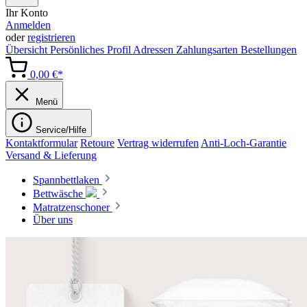
Ihr Konto
Anmelden
oder
registrieren
Übersicht
Persönliches Profil
Adressen
Zahlungsarten
Bestellungen
0,00 €*
Menü
Service/Hilfe
Kontaktformular
Retoure
Vertrag widerrufen
Anti-Loch-Garantie
Versand & Lieferung
Spannbettlaken
Bettwäsche
Matratzenschoner
Über uns