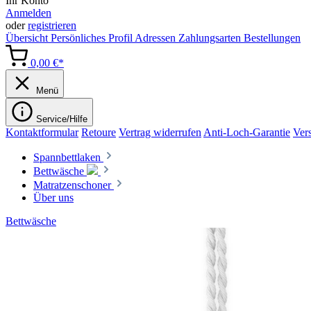
Ihr Konto
Anmelden
oder
registrieren
Übersicht
Persönliches Profil
Adressen
Zahlungsarten
Bestellungen
0,00 €*
Menü
Service/Hilfe
Kontaktformular
Retoure
Vertrag widerrufen
Anti-Loch-Garantie
Ver
Spannbettlaken
Bettwäsche
Matratzenschoner
Über uns
Bettwäsche