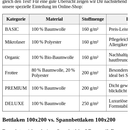
gleich den Test! Für eine gute Übersicht zeigen wir Dir nachstehend
unsere spezielle Einteilung im Online-Shop:
Kategorie
Material
Stoffmenge
B
BASIC
100 % Baumwolle
160 g/m²
Preis-Leist
Pflegeleich
Mikrofaser
100 % Polyester
160 g/m²
Allergiker 
Nachhaltig 
Organic
100 % Bio-Baumwolle
160 g/m²
hautfreundl
80 % Baumwolle, 20 %
Besonders 
Frottee
200 g/m²
Polyester
ideal bei S
Dicht geweb
PREMIUM
100 % Baumwolle
200 g/m²
blickdicht
Luxuriöses
DELUXE
100 % Baumwolle
250 g/m²
Formstabili
Bettlaken 100x200 vs. Spannbettlaken 100x200