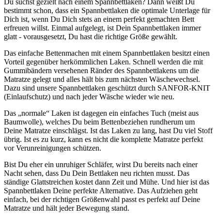
Du suchst gezielt nach einem Spannbettlaken? Dann weißt Du
bestimmt schon, dass ein Spannbettlaken die optimale Unterlage für
Dich ist, wenn Du Dich stets an einem perfekt gemachten Bett
erfreuen willst. Einmal aufgelegt, ist Dein Spannbettlaken immer
glatt - vorausgesetzt, Du hast die richtige Größe gewählt.
Das einfache Bettenmachen mit einem Spannbettlaken besitzt einen
Vorteil gegenüber herkömmlichen Laken. Schnell werden die mit
Gummibändern versehenen Ränder des Spannbettlakens um die
Matratze gelegt und alles hält bis zum nächsten Wäschewechsel.
Dazu sind unsere Spannbettlaken geschützt durch SANFOR-KNIT
(Einlaufschutz) und nach jeder Wäsche wieder wie neu.
Das „normale“ Laken ist dagegen ein einfaches Tuch (meist aus
Baumwolle), welches Du beim Bettenbeziehen rundherum um
Deine Matratze einschlägst. Ist das Laken zu lang, hast Du viel Stoff
übrig. Ist es zu kurz, kann es nicht die komplette Matratze perfekt
vor Verunreinigungen schützen.
Bist Du eher ein unruhiger Schläfer, wirst Du bereits nach einer
Nacht sehen, dass Du Dein Bettlaken neu richten musst. Das
ständige Glattstreichen kostet dann Zeit und Mühe. Und hier ist das
Spannbettlaken Deine perfekte Alternative. Das Aufziehen geht
einfach, bei der richtigen Größenwahl passt es perfekt auf Deine
Matratze und hält jeder Bewegung stand.