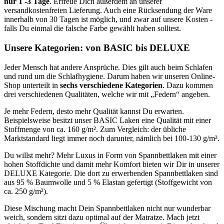
nur 1 -3 Tage
. Erfreue Dich außerdem an unserer
versandkostenfreien Lieferung. Auch eine Rücksendung der Ware
innerhalb von 30 Tagen ist möglich, und zwar auf unsere Kosten -
falls Du einmal die falsche Farbe gewählt haben solltest.
Unsere Kategorien: von BASIC bis DELUXE
Jeder Mensch hat andere Ansprüche. Dies gilt auch beim Schlafen
und rund um die Schlafhygiene. Darum haben wir unseren Online-
Shop unterteilt in
sechs verschiedene Kategorien
. Dazu kommen
drei verschiedenen Qualitäten, welche wir mit „Federn“ angeben.
Je mehr Federn, desto mehr Qualität kannst Du erwarten.
Beispielsweise besitzt unser BASIC Laken eine Qualität mit einer
Stoffmenge von ca. 160 g/m². Zum Vergleich: der übliche
Marktstandard liegt immer noch darunter, nämlich bei 100-130 g/m².
Du willst mehr? Mehr Luxus in Form von Spannbettlaken mit einer
hohen Stoffdichte und damit mehr Komfort bieten wir Dir in unserer
DELUXE Kategorie. Die dort zu erwerbenden Spannbettlaken sind
aus 95 % Baumwolle und 5 % Elastan gefertigt (Stoffgewicht von
ca. 250 g/m²).
Diese Mischung macht Dein Spannbettlaken nicht nur wunderbar
weich, sondern sitzt dazu optimal auf der Matratze. Mach jetzt