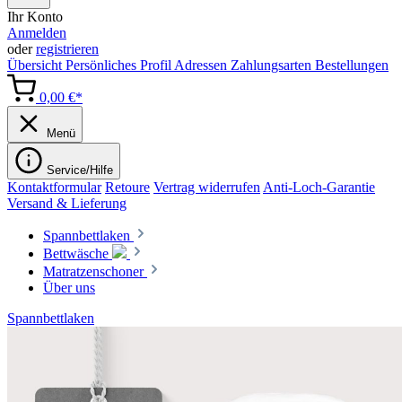
Ihr Konto
Anmelden
oder
registrieren
Übersicht
Persönliches Profil
Adressen
Zahlungsarten
Bestellungen
0,00 €*
Menü
Service/Hilfe
Kontaktformular
Retoure
Vertrag widerrufen
Anti-Loch-Garantie
Versand & Lieferung
Spannbettlaken
Bettwäsche
Matratzenschoner
Über uns
Spannbettlaken