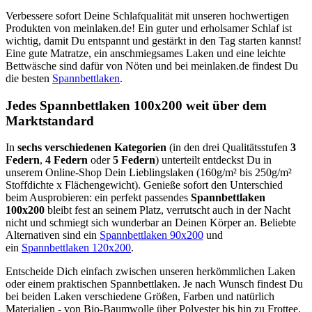
Verbessere sofort Deine Schlafqualität mit unseren hochwertigen
Produkten von meinlaken.de! Ein guter und erholsamer Schlaf ist
wichtig, damit Du entspannt und gestärkt in den Tag starten kannst!
Eine gute Matratze, ein anschmiegsames Laken und eine leichte
Bettwäsche sind dafür von Nöten und bei meinlaken.de findest Du
die besten
Spannbettlaken
.
Jedes Spannbettlaken 100x200 weit über dem
Marktstandard
In
sechs verschiedenen Kategorien
(in den drei Qualitätsstufen
3
Federn
,
4 Federn
oder
5 Federn
) unterteilt entdeckst Du in
unserem Online-Shop Dein Lieblingslaken (160g/m² bis 250g/m²
Stoffdichte x Flächengewicht). Genieße sofort den Unterschied
beim Ausprobieren: ein perfekt passendes
Spannbettlaken
100x200
bleibt fest an seinem Platz, verrutscht auch in der Nacht
nicht und schmiegt sich wunderbar an Deinen Körper an. Beliebte
Alternativen sind ein
Spannbettlaken 90x200
und
ein
Spannbettlaken 120x200
.
Entscheide Dich einfach zwischen unseren herkömmlichen Laken
oder einem praktischen Spannbettlaken. Je nach Wunsch findest Du
bei beiden Laken verschiedene Größen, Farben und natürlich
Materialien - von Bio-Baumwolle über Polyester bis hin zu Frottee.