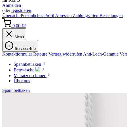
Ihr Konto
Anmelden
oder
registrieren
Übersicht
Persönliches Profil
Adressen
Zahlungsarten
Bestellungen
0,00 €*
Menü
Service/Hilfe
Kontaktformular
Retoure
Vertrag widerrufen
Anti-Loch-Garantie
Ver
Spannbettlaken
Bettwäsche
Matratzenschoner
Über uns
Spannbettlaken