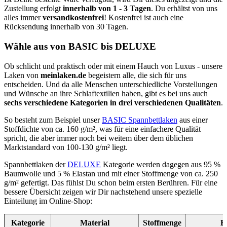
Zustellung erfolgt
innerhalb von 1 - 3 Tagen
. Du erhältst von uns
alles immer
versandkostenfrei
! Kostenfrei ist auch eine
Rücksendung innerhalb von 30 Tagen.
Wähle aus von BASIC bis DELUXE
Ob schlicht und praktisch oder mit einem Hauch von Luxus - unsere
Laken von
meinlaken.de
begeistern alle, die sich für uns
entscheiden. Und da alle Menschen unterschiedliche Vorstellungen
und Wünsche an ihre Schlaftextilien haben, gibt es bei uns auch
sechs verschiedene Kategorien in
drei verschiedenen Qualitäten
.
So besteht zum Beispiel unser
BASIC Spannbettlaken
aus einer
Stoffdichte von ca. 160 g/m², was für eine einfachere Qualität
spricht, die aber immer noch bei weitem über dem üblichen
Marktstandard von 100-130 g/m² liegt.
Spannbettlaken der
DELUXE
Kategorie werden dagegen aus 95 %
Baumwolle und 5 % Elastan und mit einer Stoffmenge von ca. 250
g/m² gefertigt. Das fühlst Du schon beim ersten Berühren. Für eine
bessere Übersicht zeigen wir Dir nachstehend unsere spezielle
Einteilung im Online-Shop:
Kategorie
Material
Stoffmenge
B