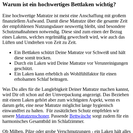
Warum ist ein hochwertiges Bettlaken wichtig?
Eine hochwertige Matratze ist meist eine Anschaffung mit großem
finanziellem Aufwand. Damit diese Matratze über die gesamte Zeit
der empfohlenen Nutzungsdauer neuwertig bleibt, sind besondere
Schutzmaßnahmen notwendig. Diese sind zum einen der Bezug
eines Lakens, welches regelmäßig gewechselt wird, wie auch das
Lüften und Umdrehen von Zeit zu Zeit.
Ein Bettlaken schützt Deine Matratze vor Schweiß und hält
diese somit trocken.
Durch ein Laken wird Deine Matratze vor Verunreinigungen
geschützt.
Ein Laken kann erheblich als Wohlfühlfaktor für einen
erholsamen Schlaf beitragen.
Was Du alles für die Langlebigkeit Deiner Matratze machen kannst,
wird Dir oft schon auf der Umverpackung angezeigt. Das Beziehen
mit einem Laken gehört aber zum wichtigsten Aspekt, wenn es
darum geht, eine neue Matratze möglichst lange hygienisch
einwandfrei zu halten. Für zusätzlichen Schutz empfehlen wir
unsere
Matratzenschoner
. Passende
Bettwäsche
sorgt zudem für ein
harmonisches Gesamtbild im Schlafzimmer.
Ob Milben, Pilze oder grobe Verschmutzungen - ein Laken hält alles