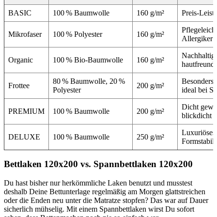
BASIC
100 % Baumwolle
160 g/m²
Preis-Leist
Pflegeleich
Mikrofaser
100 % Polyester
160 g/m²
Allergiker 
Nachhaltig 
Organic
100 % Bio-Baumwolle
160 g/m²
hautfreundl
80 % Baumwolle, 20 %
Besonders 
Frottee
200 g/m²
Polyester
ideal bei S
Dicht geweb
PREMIUM
100 % Baumwolle
200 g/m²
blickdicht
Luxuriöses
DELUXE
100 % Baumwolle
250 g/m²
Formstabili
Bettlaken 120x200 vs. Spannbettlaken 120x200
Du hast bisher nur herkömmliche Laken benutzt und musstest
deshalb Deine Bettunterlage regelmäßig am Morgen glattstreichen
oder die Enden neu unter die Matratze stopfen? Das war auf Dauer
sicherlich mühselig. Mit einem Spannbettlaken wirst Du sofort