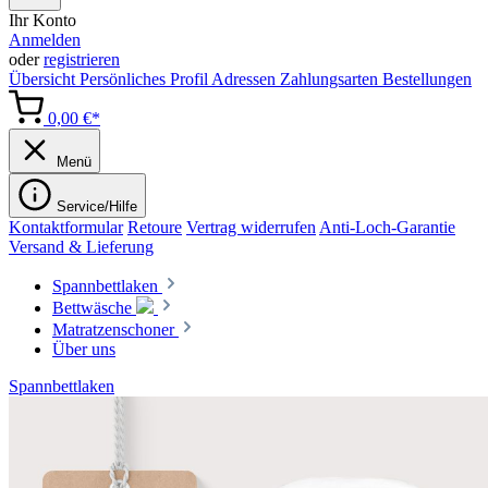
Ihr Konto
Anmelden
oder
registrieren
Übersicht
Persönliches Profil
Adressen
Zahlungsarten
Bestellungen
0,00 €*
Menü
Service/Hilfe
Kontaktformular
Retoure
Vertrag widerrufen
Anti-Loch-Garantie
Versand & Lieferung
Spannbettlaken
Bettwäsche
Matratzenschoner
Über uns
Spannbettlaken