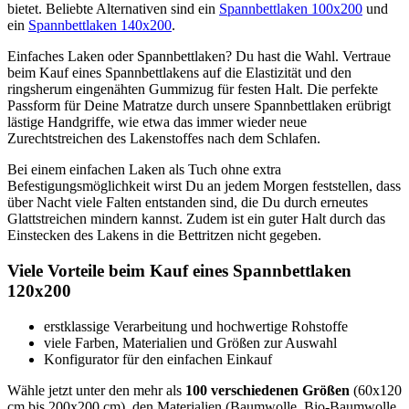
bietet. Beliebte Alternativen sind ein
Spannbettlaken 100x200
und
ein
Spannbettlaken 140x200
.
Einfaches Laken oder Spannbettlaken? Du hast die Wahl. Vertraue
beim Kauf eines Spannbettlakens auf die Elastizität und den
ringsherum eingenähten Gummizug für festen Halt. Die perfekte
Passform für Deine Matratze durch unsere Spannbettlaken erübrigt
lästige Handgriffe, wie etwa das immer wieder neue
Zurechtstreichen des Lakenstoffes nach dem Schlafen.
Bei einem einfachen Laken als Tuch ohne extra
Befestigungsmöglichkeit wirst Du an jedem Morgen feststellen, dass
über Nacht viele Falten entstanden sind, die Du durch erneutes
Glattstreichen mindern kannst. Zudem ist ein guter Halt durch das
Einstecken des Lakens in die Bettritzen nicht gegeben.
Viele Vorteile beim Kauf eines Spannbettlaken
120x200
erstklassige Verarbeitung und hochwertige Rohstoffe
viele Farben, Materialien und Größen zur Auswahl
Konfigurator für den einfachen Einkauf
Wähle jetzt unter den mehr als
100 verschiedenen Größen
(60x120
cm bis 200x200 cm), den Materialien (Baumwolle, Bio-Baumwolle,