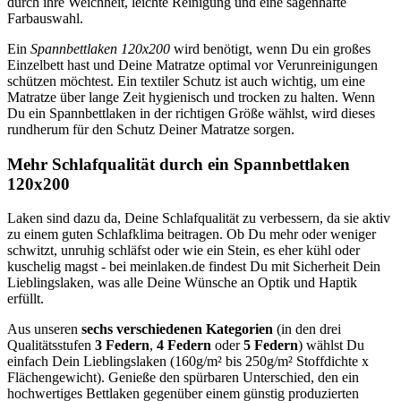
durch ihre Weichheit, leichte Reinigung und eine sagenhafte
Farbauswahl.
Ein
Spannbettlaken 120x200
wird benötigt, wenn Du ein großes
Einzelbett hast und Deine Matratze optimal vor Verunreinigungen
schützen möchtest. Ein textiler Schutz ist auch wichtig, um eine
Matratze über lange Zeit hygienisch und trocken zu halten. Wenn
Du ein Spannbettlaken in der richtigen Größe wählst, wird dieses
rundherum für den Schutz Deiner Matratze sorgen.
Mehr Schlafqualität durch ein Spannbettlaken
120x200
Laken sind dazu da, Deine Schlafqualität zu verbessern, da sie aktiv
zu einem guten Schlafklima beitragen. Ob Du mehr oder weniger
schwitzt, unruhig schläfst oder wie ein Stein, es eher kühl oder
kuschelig magst - bei meinlaken.de findest Du mit Sicherheit Dein
Lieblingslaken, was alle Deine Wünsche an Optik und Haptik
erfüllt.
Aus unseren
sechs verschiedenen Kategorien
(in den drei
Qualitätsstufen
3 Federn
,
4 Federn
oder
5 Federn
) wählst Du
einfach Dein Lieblingslaken (160g/m² bis 250g/m² Stoffdichte x
Flächengewicht). Genieße den spürbaren Unterschied, den ein
hochwertiges Bettlaken gegenüber einem günstig produzierten