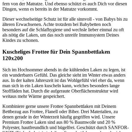
fern von der Matratze. Und ebenso schützt es auch Dich vor diesen
Dingen, wenn es bereits in der Matratze vorkommt.
Dieser wechselseitige Schutz ist für alle sinnvoll - von Babys bis zu
älteren Erwachsenen. Achte trotzdem bei Babybetten noch
besonders auf die Schlafhygiene und wechsle lieber einmal zu oft
als nötig die Laken, um das noch unreife Immunsystem Deines
Kindes zu schonen.
Kuscheliges Frottee für Dein Spannbettlaken
120x200
Sich im Hochsommer abends in die kühlenden Laken zu legen, ist
ein wunderbares Gefühl. Das gleiche sieht im Winter etwas anders
aus. In der kalten Jahreszeit ist das Wohlgefühl viel eher da, wenn
man sich in ein Laken kuscheln kann, welches besonders lange
Stofffäden hat. Durch die aufgeraute Oberflächenstruktur wird
weitaus mehr Wärme gespeichert.
Kombiniere gerne unsere Frottee Spannbettlaken mit Deinem
Bettbezug aus Frottee, Flanell oder Biber. Drei Materialien, zu
denen gerade in der Winterzeit häufig gegriffen wird. Unsere
Premium Frottee Laken sind aus 80 % Baumwolle und 20 %
Polyester, hautfreundlich und bügelfrei. Geschützt durch SANFOR-