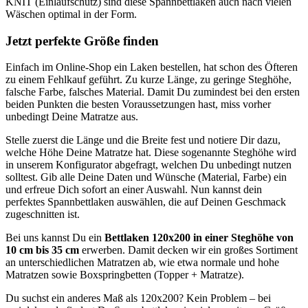
KNIT (Einlaufschutz) sind diese Spannbettlaken auch nach vielen
Wäschen optimal in der Form.
Jetzt perfekte Größe finden
Einfach im Online-Shop ein Laken bestellen, hat schon des Öfteren
zu einem Fehlkauf geführt. Zu kurze Länge, zu geringe Steghöhe,
falsche Farbe, falsches Material. Damit Du zumindest bei den ersten
beiden Punkten die besten Voraussetzungen hast, miss vorher
unbedingt Deine Matratze aus.
Stelle zuerst die Länge und die Breite fest und notiere Dir dazu,
welche Höhe Deine Matratze hat. Diese sogenannte Steghöhe wird
in unserem Konfigurator abgefragt, welchen Du unbedingt nutzen
solltest. Gib alle Deine Daten und Wünsche (Material, Farbe) ein
und erfreue Dich sofort an einer Auswahl. Nun kannst dein
perfektes Spannbettlaken auswählen, die auf Deinen Geschmack
zugeschnitten ist.
Bei uns kannst Du ein
Bettlaken 120x200
in einer Steghöhe von
10 cm bis 35 cm
erwerben. Damit decken wir ein großes Sortiment
an unterschiedlichen Matratzen ab, wie etwa normale und hohe
Matratzen sowie Boxspringbetten (Topper + Matratze).
Du suchst ein anderes Maß als 120x200? Kein Problem – bei