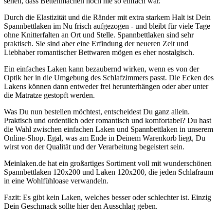
sehen, dass Bettenmachen noch nie so einfach war.
Durch die Elastizität und die Ränder mit extra starkem Halt ist Dein
Spannbettlaken im Nu frisch aufgezogen - und bleibt für viele Tage
ohne Knitterfalten an Ort und Stelle. Spannbettlaken sind sehr
praktisch. Sie sind aber eine Erfindung der neueren Zeit und
Liebhaber romantischer Bettwaren mögen es eher nostalgisch.
Ein einfaches Laken kann bezaubernd wirken, wenn es von der
Optik her in die Umgebung des Schlafzimmers passt. Die Ecken des
Lakens können dann entweder frei herunterhängen oder aber unter
die Matratze gestopft werden.
Was Du nun bestellen möchtest, entscheidest Du ganz allein.
Praktisch und ordentlich oder romantisch und komfortabel? Du hast
die Wahl zwischen einfachen Laken und Spannbettlaken in unserem
Online-Shop. Egal, was am Ende in Deinem Warenkorb liegt, Du
wirst von der Qualität und der Verarbeitung begeistert sein.
Meinlaken.de hat ein großartiges Sortiment voll mit wunderschönen
Spannbettlaken 120x200 und Laken 120x200, die jeden Schlafraum
in eine Wohlfühloase verwandeln.
Fazit: Es gibt kein Laken, welches besser oder schlechter ist. Einzig
Dein Geschmack sollte hier den Ausschlag geben.